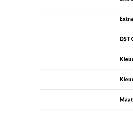
Extra
DST 
Kleu
Kleu
Maa