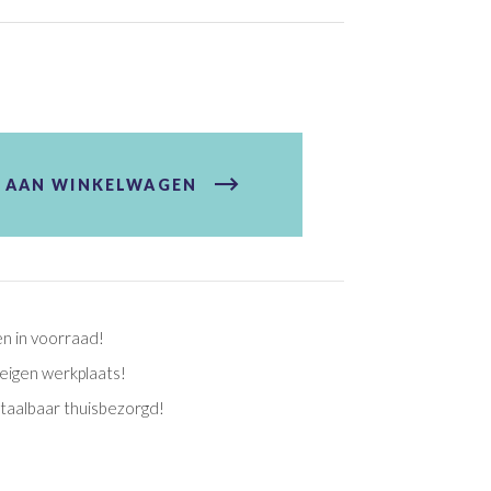
 AAN WINKELWAGEN
en in voorraad!
eigen werkplaats!
etaalbaar thuisbezorgd!