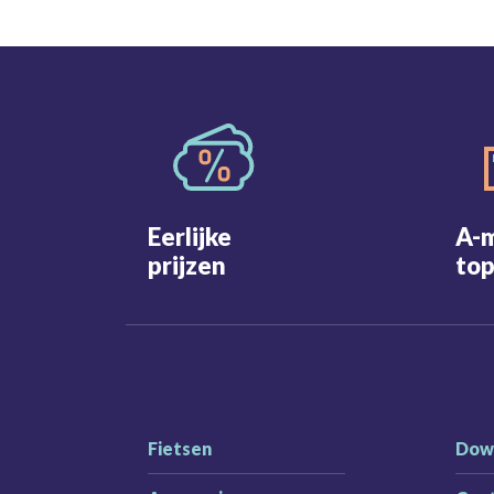
Eerlijke
A-
prijzen
top
Fietsen
Dow