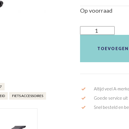
Op voorraad
Telefoonhouder
Mirage
XL
TOEVOEGEN
aantal
7
Altijd veel A-merk
EID
FIETS ACCESSOIRES
Goede service uit 
Snel besteld en b