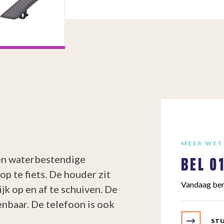
MEER WET
BEL
0
en waterbestendige
p te fiets. De houder zit
Vandaag ber
ijk op en af te schuiven. De
enbaar. De telefoon is ook
STU