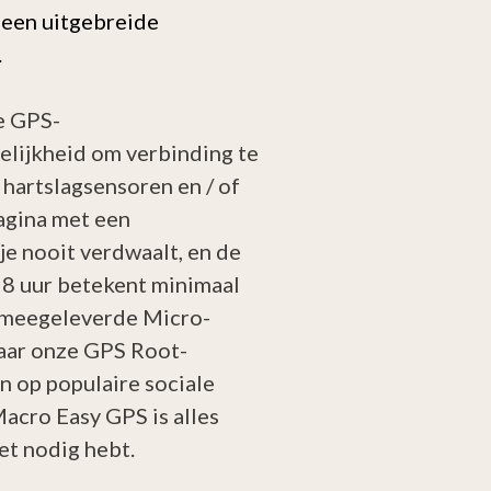
r een uitgebreide
.
e GPS-
lijkheid om verbinding te
hartslagsensoren en / of
agina met een
e nooit verdwaalt, en de
28 uur betekent minimaal
e meegeleverde Micro-
naar onze GPS Root-
n op populaire sociale
Macro Easy GPS is alles
iet nodig hebt.