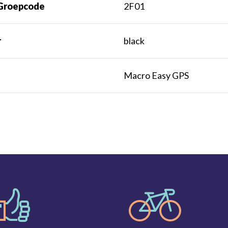
Groepcode
2F01
r
black
t
Macro Easy GPS