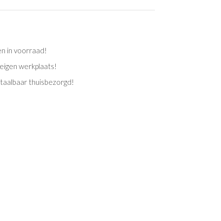
en in voorraad!
eigen werkplaats!
etaalbaar thuisbezorgd!