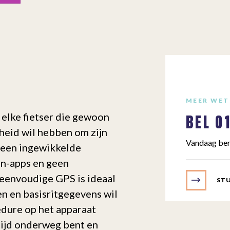
MEER WET
BEL
0
 elke fietser die gewoon
heid wil hebben om zijn
Vandaag ber
 Geen ingewikkelde
on-apps en geen
eenvoudige GPS is ideaal
STU
en en basisritgegevens wil
edure op het apparaat
tijd onderweg bent en