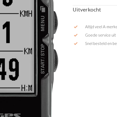
Uitverkocht
Altijd veel A-merk
Goede service uit 
Snel besteld en b