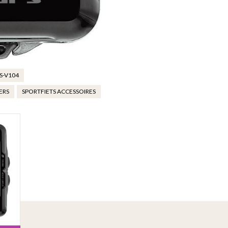
S-V104
ERS
SPORTFIETS ACCESSOIRES