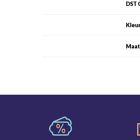
DST 
Kleu
Maa