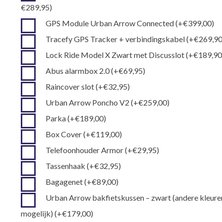
€
289,95
)
GPS Module Urban Arrow Connected
(+
€
399,00
)
Tracefy GPS Tracker + verbindingskabel
(+
€
269,9
Lock Ride Model X Zwart met Discusslot
(+
€
189,9
Abus alarmbox 2.0
(+
€
69,95
)
Raincover slot
(+
€
32,95
)
Urban Arrow Poncho V2
(+
€
259,00
)
Parka
(+
€
189,00
)
Box Cover
(+
€
119,00
)
Telefoonhouder Armor
(+
€
29,95
)
Tassenhaak
(+
€
32,95
)
Bagagenet
(+
€
89,00
)
Urban Arrow bakfietskussen – zwart (andere kleure
mogelijk)
(+
€
179,00
)