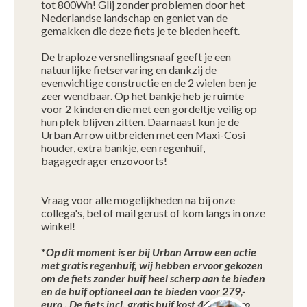
tot 800Wh! Glij zonder problemen door het
Nederlandse landschap en geniet van de
gemakken die deze fiets je te bieden heeft.
De traploze versnellingsnaaf geeft je een
natuurlijke fietservaring en dankzij de
evenwichtige constructie en de 2 wielen ben je
zeer wendbaar. Op het bankje heb je ruimte
voor 2 kinderen die met een gordeltje veilig op
hun plek blijven zitten. Daarnaast kun je de
Urban Arrow uitbreiden met een Maxi-Cosi
houder, extra bankje, een regenhuif,
bagagedrager enzovoorts!
Vraag voor alle mogelijkheden na bij onze
collega's, bel of mail gerust of kom langs in onze
winkel!
*
Op dit moment is er bij Urban Arrow een actie
met gratis regenhuif, wij hebben ervoor gekozen
om de fiets zonder huif heel scherp aan te bieden
en de huif optioneel aan te bieden voor 279,-
euro . De fiets incl. gratis huif kost 4478,- euro.