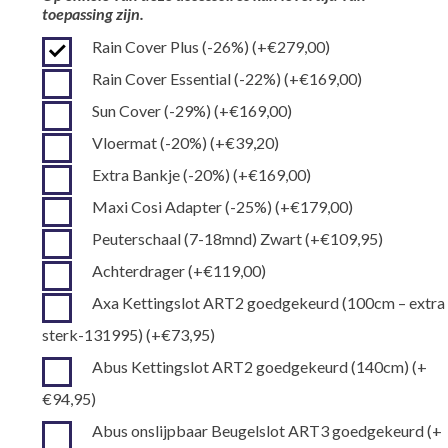
toepassing zijn.
Rain Cover Plus (-26%)
(+
€
279,00
)
Rain Cover Essential (-22%)
(+
€
169,00
)
Sun Cover (-29%)
(+
€
169,00
)
Vloermat (-20%)
(+
€
39,20
)
Extra Bankje (-20%)
(+
€
169,00
)
Maxi Cosi Adapter (-25%)
(+
€
179,00
)
Peuterschaal (7-18mnd) Zwart
(+
€
109,95
)
Achterdrager
(+
€
119,00
)
Axa Kettingslot ART2 goedgekeurd (100cm – extra
sterk-131995)
(+
€
73,95
)
Abus Kettingslot ART2 goedgekeurd (140cm)
(+
€
94,95
)
Abus onslijpbaar Beugelslot ART3 goedgekeurd
(+