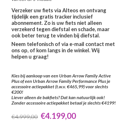
Verzeker uw fiets via Alteos en ontvang
tijdelijk een gratis tracker inclusief
abonnement. Zo is uw fiets niet alleen
verzekerd tegen diefstal en schade, maar
ook beter terug te vinden bij diefstal.
Neem telefonisch of via e-mail contact met
ons op, of kom langs in de winkel. Wij
helpen u graag!
Kies bij aankoop van een Urban Arrow Family Active
Plus of een Urban Arrow Family Performance Plus je
accessoire actiepakket (t.w.v. €465,99) voor slechts
€200!
Liever alleen de bakfiets? Dat kan natuurlijk ook!
Zonder accessoire actiepakket betaal je slechts €4199!
€
4.199,00
€
4.999,00
Oorspronkelijke
Huidige