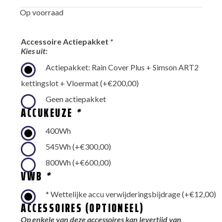
prijs
prijs
Op voorraad
was:
is:
€4.999,00.
€4.199,00.
Accessoire Actiepakket
*
Kies uit:
Actiepakket: Rain Cover Plus + Simson ART2
kettingslot + Vloermat
(+
€
200,00
)
Geen actiepakket
ACCUKEUZE
*
400Wh
545Wh
(+
€
300,00
)
800Wh
(+
€
600,00
)
VWB
*
* Wettelijke accu verwijderingsbijdrage
(+
€
12,00
)
ACCESSOIRES (OPTIONEEL)
Op enkele van deze accessoires kan levertijd van