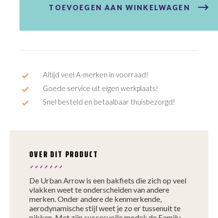
Active
TOEVOEGEN AAN WINKELWAGEN
Plus
BES3
aantal
Altijd veel A-merken in voorraad!
Goede service uit eigen werkplaats!
Snel besteld en betaalbaar thuisbezorgd!
OVER DIT PRODUCT
De Urban Arrow is een bakfiets die zich op veel
vlakken weet te onderscheiden van andere
merken. Onder andere de kenmerkende,
aerodynamische stijl weet je zo er tussenuit te
pikken. Met zijn succesvolle model: de Family