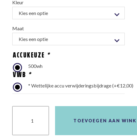
Kleur
Maat
ACCUKEUZE
*
500wh
VWB
*
* Wettelijke accu verwijderingsbijdrage
(+
€
12,00
)
Cube
Supreme
Hybrid
TOEVOEGEN AAN WIN
One
500