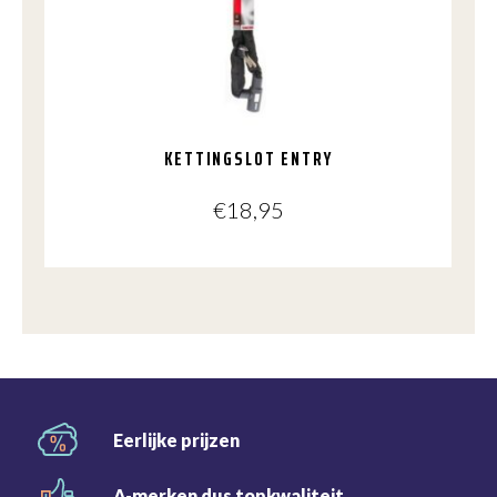
KETTINGSLOT ENTRY
€
18,95
Eerlijke
prijzen
A-merken dus
topkwaliteit