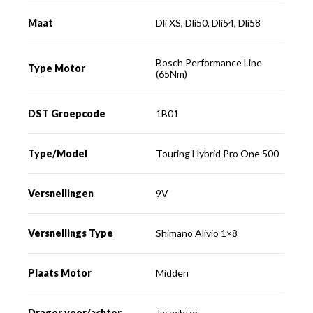
Maat
Dli XS, Dli50, Dli54, Dli58
Bosch Performance Line
Type Motor
(65Nm)
DST Groepcode
1B01
Type/Model
Touring Hybrid Pro One 500
Versnellingen
9V
Versnellings Type
Shimano Alivio 1×8
Plaats Motor
Midden
Drager voor/achter
Ja; achter