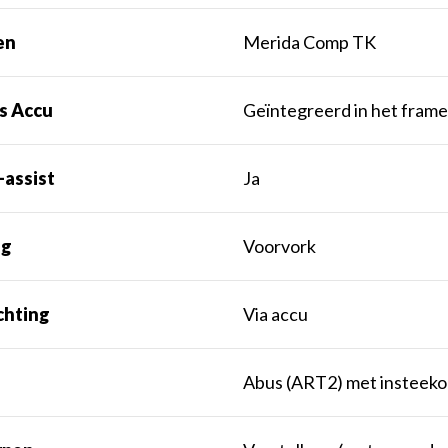
en
Merida Comp TK
s Accu
Geïntegreerd in het fram
-assist
Ja
ng
Voorvork
chting
Via accu
Abus (ART2) met insteeko