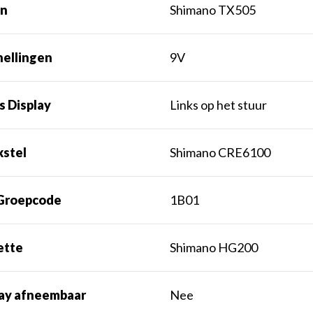
n
Shimano TX505
nellingen
9V
s Display
Links op het stuur
kstel
Shimano CRE6100
Groepcode
1B01
ette
Shimano HG200
lay afneembaar
Nee