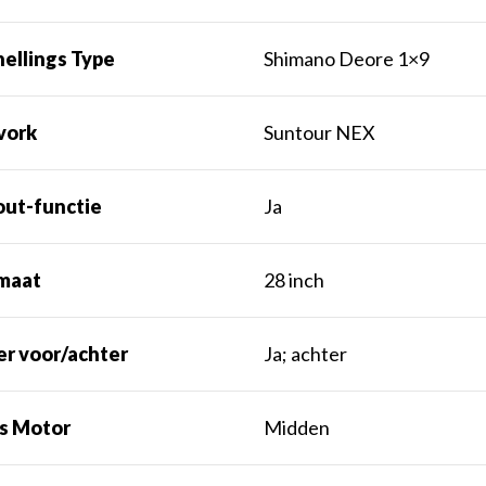
ellings Type
Shimano Deore 1×9
vork
Suntour NEX
out-functie
Ja
maat
28 inch
er voor/achter
Ja; achter
ts Motor
Midden