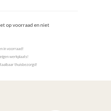
iet op voorraad en niet
en in voorraad!
eigen werkplaats!
etaalbaar thuisbezorgd!