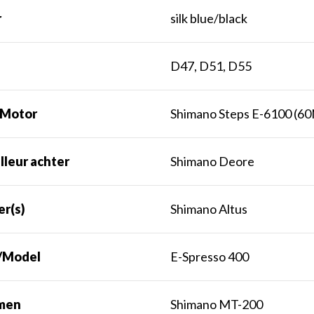
r
silk blue/black
t
D47, D51, D55
 Motor
Shimano Steps E-6100 (6
lleur achter
Shimano Deore
er(s)
Shimano Altus
/Model
E-Spresso 400
men
Shimano MT-200