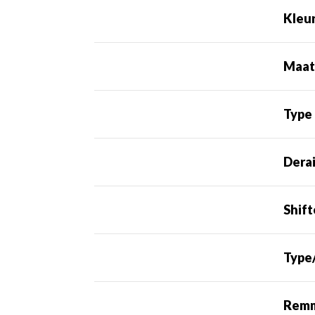
Kleu
Maa
Type
Derai
Shift
Type
Rem