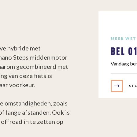
MEER WET
BEL
0
eve hybride met
imano Steps middenmotor
Vandaag ber
daarom gecombineerd met
ng van deze fiets is
aar voorkeur.
STU
ere omstandigheden, zoals
of lange afstanden. Ook is
 offroad in te zetten op