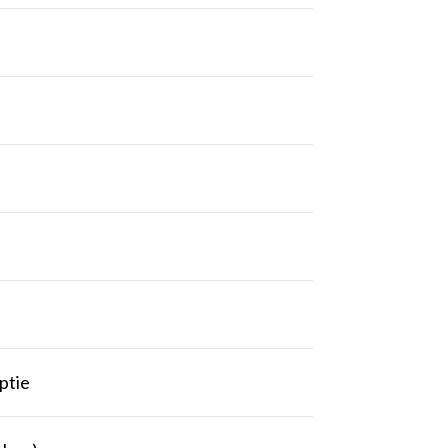
e
ptie