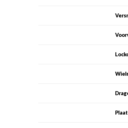
Versn
Voor
Lock
Wiel
Drag
Plaa