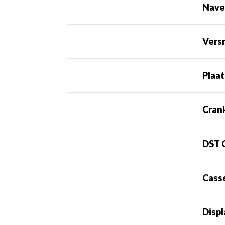
Nave
Vers
Plaat
Cran
DST 
Cass
Disp