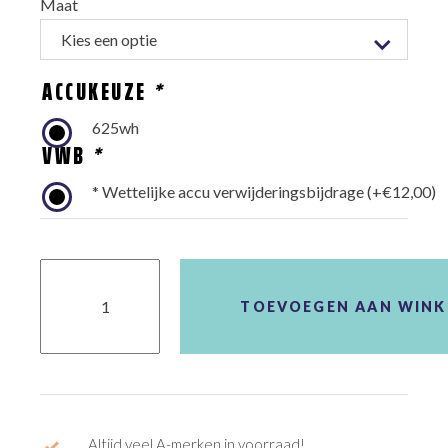
Maat
ACCUKEUZE
*
625wh
VWB
*
* Wettelijke accu verwijderingsbijdrage
(+
€
12,00
)
KETTLER
QUADRIGA
P5
TOEVOEGEN AAN WIN
BELT
FL
aantal
Altijd veel A-merken in voorraad!