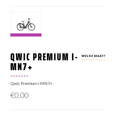
QWIC PREMIUM I-
WELKE MAAT?
MN7+
Qwic Premium i-MN7+
€
0,00