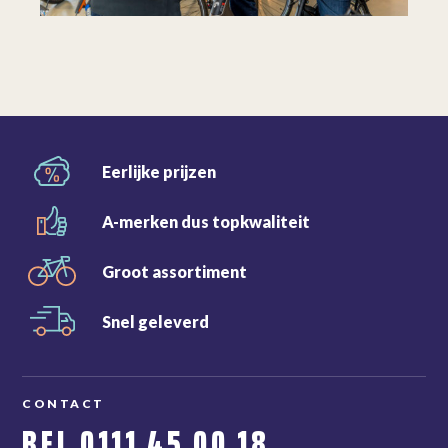
Eerlijke
prijzen
A-merken dus
topkwaliteit
Groot
assortiment
Snel
geleverd
CONTACT
BEL
0111 45 00 18