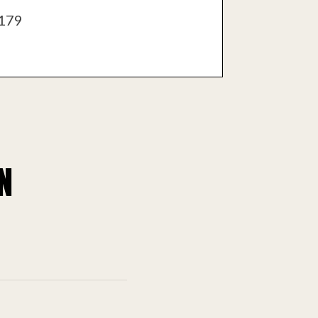
179
N