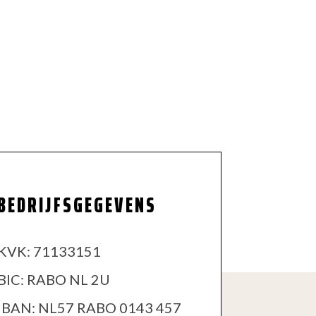
BEDRIJFSGEGEVENS
KVK:
71133151
BIC:
RABO NL 2U
IBAN:
NL57 RABO 0143 457