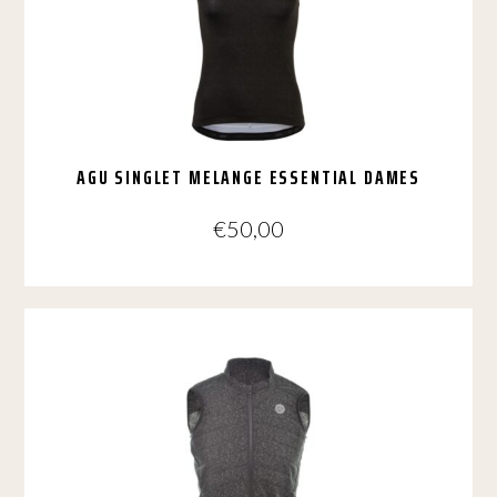
kan
gekozen
worden
op
de
productpagina
AGU SINGLET MELANGE ESSENTIAL DAMES
€
50,00
Dit
product
heeft
meerdere
variaties.
Deze
optie
kan
gekozen
worden