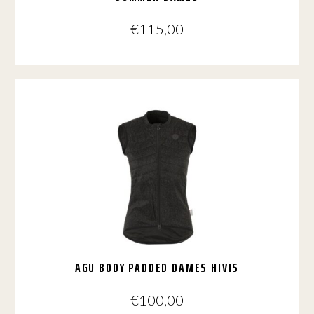
€
115,00
Dit
product
heeft
meerdere
variaties.
Deze
optie
kan
gekozen
worden
op
de
productpagina
AGU BODY PADDED DAMES HIVIS
€
100,00