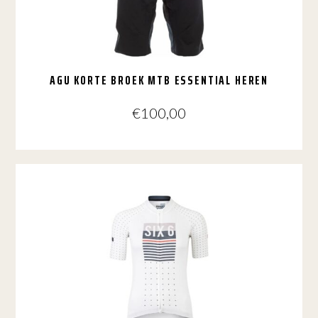
worden
op
de
productpagina
AGU KORTE BROEK MTB ESSENTIAL HEREN
€
100,00
Dit
product
heeft
meerdere
variaties.
Deze
optie
kan
gekozen
worden
op
de
productpagina