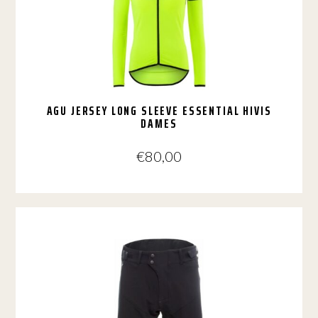
kan
gekozen
worden
op
de
productpagina
AGU JERSEY LONG SLEEVE ESSENTIAL HIVIS
DAMES
€
80,00
Dit
product
heeft
meerdere
variaties.
Deze
optie
kan
gekozen