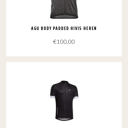
op
de
productpagina
AGU BODY PADDED HIVIS HEREN
€
100,00
Dit
product
heeft
meerdere
variaties.
Deze
optie
kan
gekozen
worden
op
de
productpagina