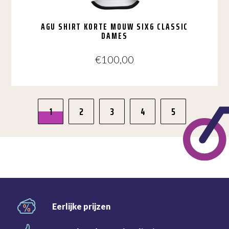
AGU SHIRT KORTE MOUW SIX6 CLASSIC
DAMES
€
100,00
Dit
product
1
2
3
4
5
heeft
meerdere
variaties.
Deze
optie
kan
gekozen
worden
op
de
Eerlijke
prijzen
productpagina