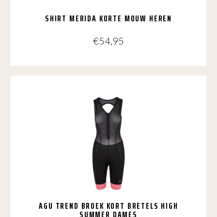
SHIRT MERIDA KORTE MOUW HEREN
€
54,95
Dit
product
heeft
meerdere
variaties.
Deze
optie
kan
gekozen
worden
op
de
productpagina
AGU TREND BROEK KORT BRETELS HIGH
SUMMER DAMES