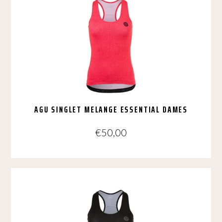
AGU SINGLET MELANGE ESSENTIAL DAMES
€
50,00
Dit
product
heeft
meerdere
variaties.
Deze
optie