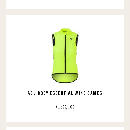
Dit
product
heeft
meerdere
variaties.
Deze
optie
kan
gekozen
worden
op
de
productpagina
AGU BODY ESSENTIAL WIND DAMES
€
50,00
Dit
product