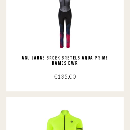
Deze
optie
kan
gekozen
worden
op
de
productpagina
AGU LANGE BROEK BRETELS AQUA PRIME
DAMES DWR
€
135,00
Dit
product
heeft
meerdere
variaties.
Deze
optie