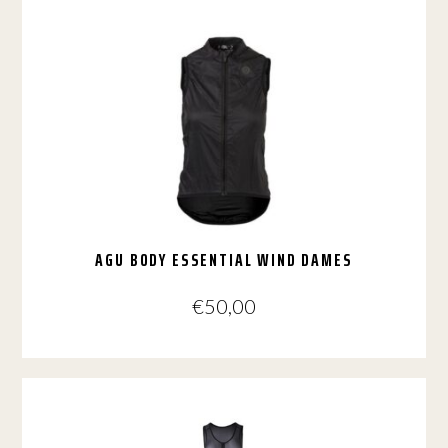
heeft
meerdere
variaties.
Deze
optie
kan
gekozen
worden
op
de
productpagina
AGU BODY ESSENTIAL WIND DAMES
€
50,00
Dit
product
heeft
meerdere
variaties.