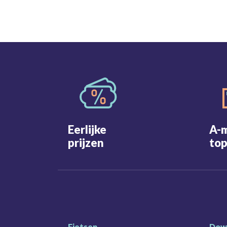
Eerlijke
A-
prijzen
top
Fietsen
Dow