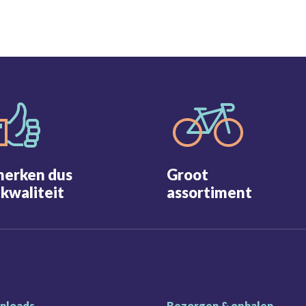
merken dus
Groot
kwaliteit
assortiment
nloads
Bezorgen & ophalen