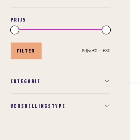
PRIJS
Min.
Max.
prijs
prijs
Prijs:
€0
—
€30
FILTER
CATEGORIE
VERSNELLINGSTYPE