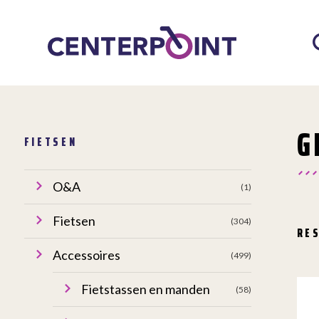
G
FIETSEN
O&A
(1)
Fietsen
(304)
RE
Accessoires
(499)
Fietstassen en manden
(58)