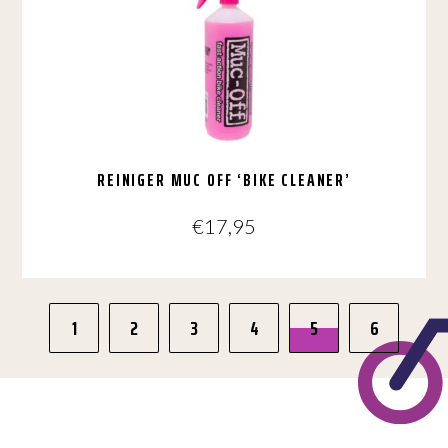
REINIGER MUC OFF ‘BIKE CLEANER’
€
17,95
1
2
3
4
5
6