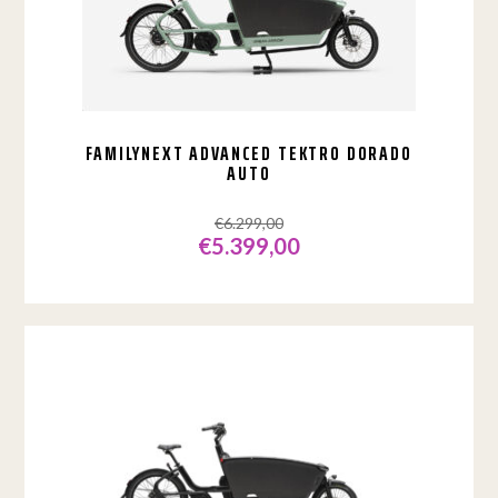
FAMILYNEXT ADVANCED TEKTRO DORADO
AUTO
€
6.299,00
€
5.399,00
Oorspronkelijke
Huidige
prijs
prijs
was:
is:
€6.299,00.
€5.399,00.