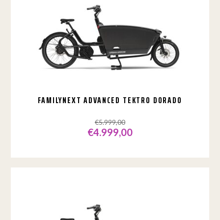
FAMILYNEXT ADVANCED TEKTRO DORADO
€
5.999,00
€
4.999,00
Oorspronkelijke
Huidige
prijs
prijs
was:
is:
€5.999,00.
€4.999,00.