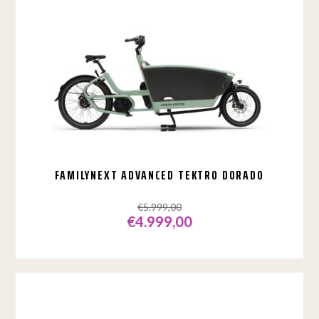
FAMILYNEXT ADVANCED TEKTRO DORADO
€
5.999,00
€
4.999,00
Oorspronkelijke
Huidige
prijs
prijs
was:
is:
€5.999,00.
€4.999,00.