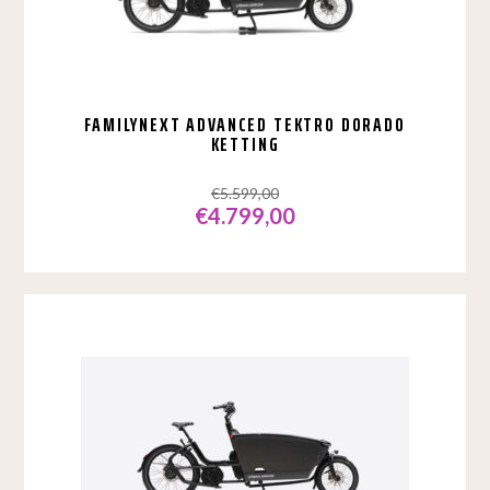
FAMILYNEXT ADVANCED TEKTRO DORADO
KETTING
€
5.599,00
€
4.799,00
Oorspronkelijke
Huidige
prijs
prijs
was:
is:
€5.599,00.
€4.799,00.