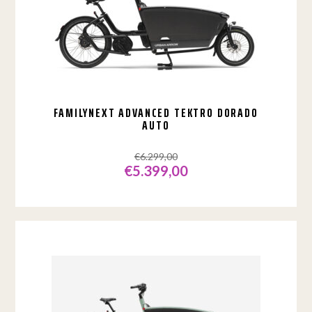
FAMILYNEXT ADVANCED TEKTRO DORADO
AUTO
€
6.299,00
€
5.399,00
Oorspronkelijke
Huidige
prijs
prijs
was:
is:
€6.299,00.
€5.399,00.