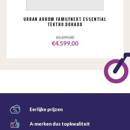
URBAN ARROW FAMILYNEXT ESSENTIAL
TEKTRO DORADO
€
5.299,00
€
4.599,00
Oorspronkelijke
Huidige
prijs
prijs
was:
is:
€5.299,00.
€4.599,00.
Eerlijke
prijzen
A-merken dus
topkwaliteit