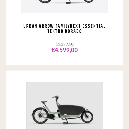
URBAN ARROW FAMILYNEXT ESSENTIAL
TEKTRO DORADO
€
5.299,00
€
4.599,00
Oorspronkelijke
Huidige
prijs
prijs
was:
is:
€5.299,00.
€4.599,00.