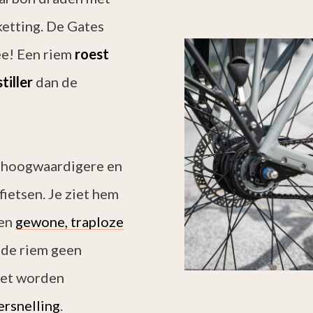
ketting. De Gates
ee! Een riem
roest
tiller
dan de
et hoogwaardigere en
ietsen. Je ziet hem
een
gewone, traploze
de riem geen
niet worden
ersnelling
.