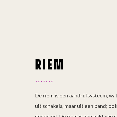
RIEM
De riem is een aandrijfsysteem, wat
uit schakels, maar uit een band; oo
genoemd. De riem is gemaakt van 