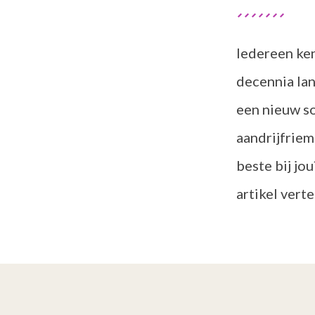
Iedereen ken
decennia lang
een nieuw so
aandrijfriem
beste bij jou
artikel verte