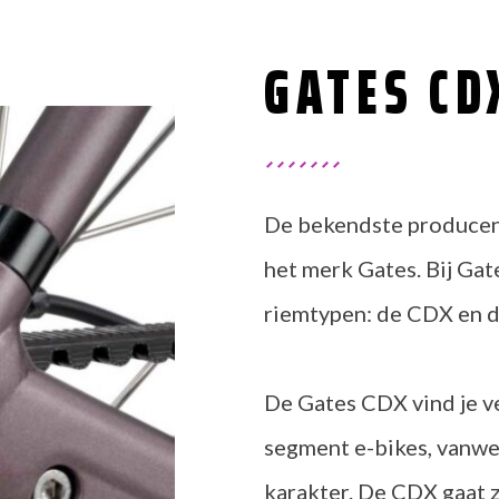
GATES CD
De bekendste producent
het merk Gates. Bij Ga
riemtypen: de CDX en 
De Gates CDX vind je v
segment e-bikes, vanweg
karakter. De CDX gaat z