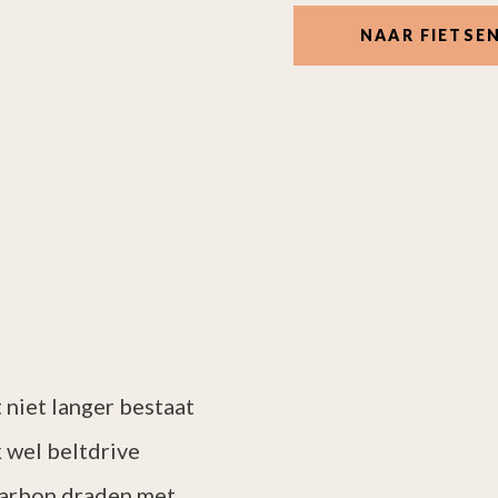
NAAR FIETSE
 niet langer bestaat
k wel beltdrive
carbon draden met