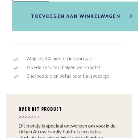
Arrow
Extra
bankje
TOEVOEGEN AAN WINKELWAGEN
aantal
Altijd veel A-merken in voorraad!
Goede service uit eigen werkplaats!
Snel besteld en betaalbaar thuisbezorgd!
OVER DIT PRODUCT
Dit bankje is speciaal ontworpen om voorin de
Urban Arrow Family bakfiets een extra
zitplaats te creëren. Het bankje klapt op