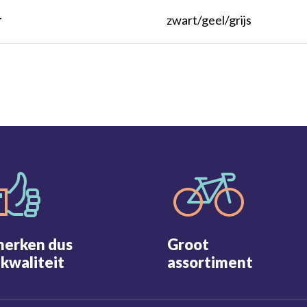
r
zwart/geel/grijs
merken dus
Groot
kwaliteit
assortiment