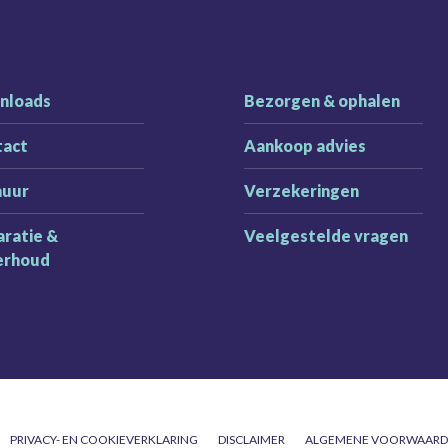
nloads
Bezorgen & ophalen
tact
Aankoop advies
huur
Verzekeringen
ratie &
Veelgestelde vragen
erhoud
PRIVACY- EN COOKIEVERKLARING
DISCLAIMER
ALGEMENE VOORWAAR