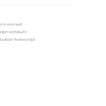
en in voorraad!
eigen werkplaats!
etaalbaar thuisbezorgd!