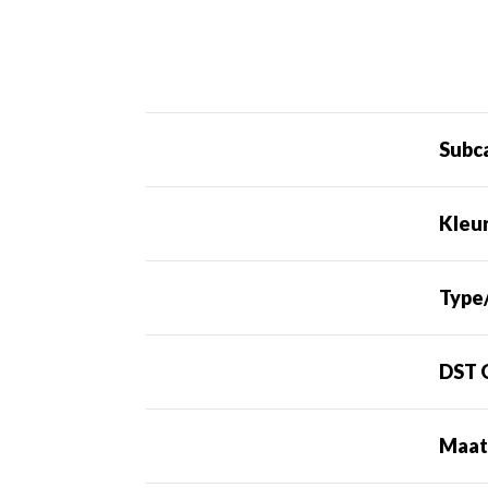
Subc
Kleu
Type
DST 
Maa