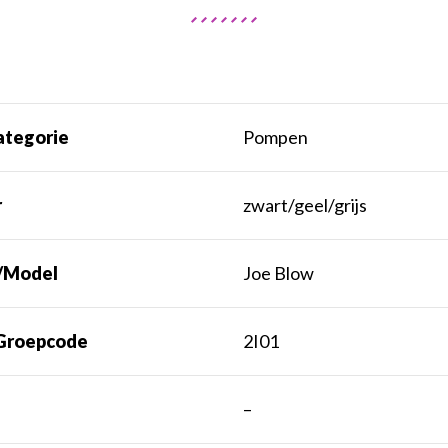
ategorie
Pompen
r
zwart/geel/grijs
/Model
Joe Blow
Groepcode
2I01
t
–