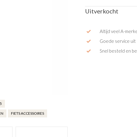
Uitverkocht
Altijd veel A-merk
Goede service uit 
Snel besteld en b
5
EN
FIETS ACCESSOIRES