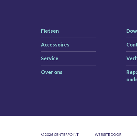
Fietsen
Dow
Accessoires
Con
Service
Ver
Over ons
Repa
ond
© 2026 CENTERPOINT
WEBSITE DOOR