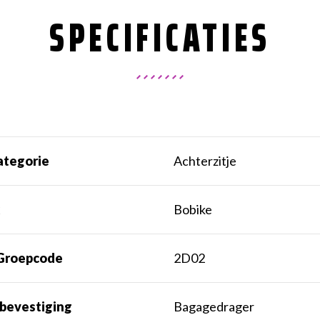
SPECIFICATIES
ategorie
Achterzitje
k
Bobike
Groepcode
2D02
 bevestiging
Bagagedrager