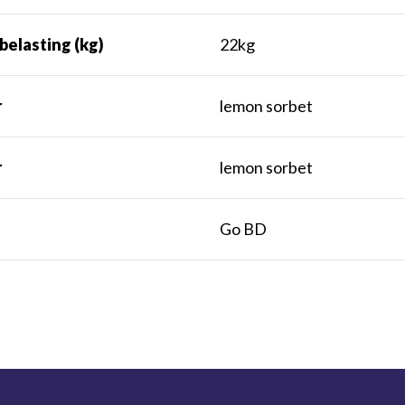
belasting (kg)
22kg
r
lemon sorbet
r
lemon sorbet
t
Go BD