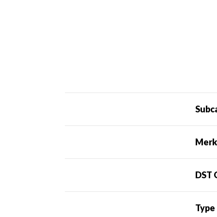
Subc
Mer
DST 
Type