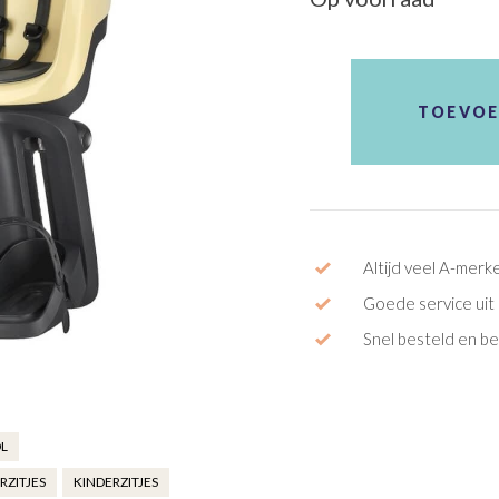
Zitje
Achter
TOEVOE
Bobike
Go
aantal
Altijd veel A-merk
Goede service uit 
Snel besteld en b
L
RZITJES
KINDERZITJES