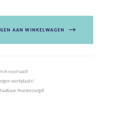
GEN AAN WINKELWAGEN
en in voorraad!
eigen werkplaats!
etaalbaar thuisbezorgd!