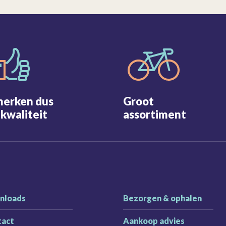
merken dus
Groot
kwaliteit
assortiment
nloads
Bezorgen & ophalen
tact
Aankoop advies