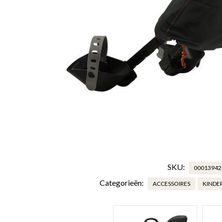
SKU:
00013942
Categorieën:
ACCESSOIRES
KINDER