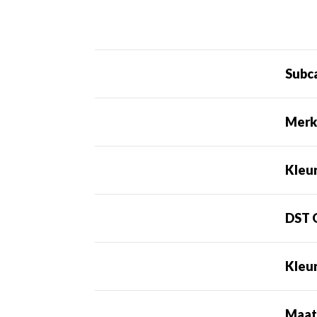
Subc
Mer
Kleu
DST 
Kleu
Maa