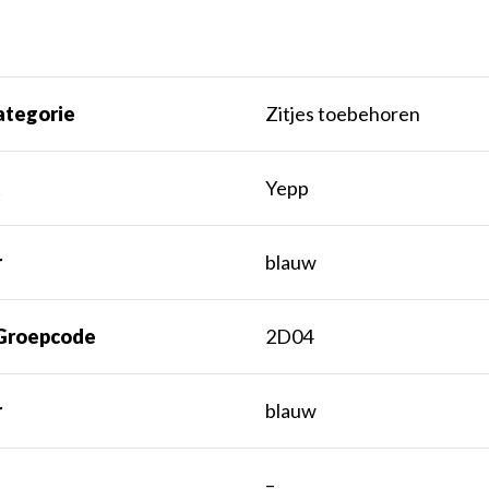
ategorie
Zitjes toebehoren
k
Yepp
r
blauw
Groepcode
2D04
r
blauw
t
–