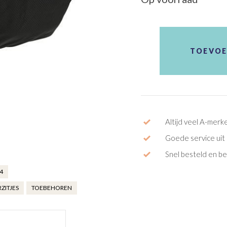
Regenhoes
Yepp
TOEVOE
Mini
aantal
Altijd veel A-merk
Goede service uit 
Snel besteld en b
4
ZITJES
TOEBEHOREN