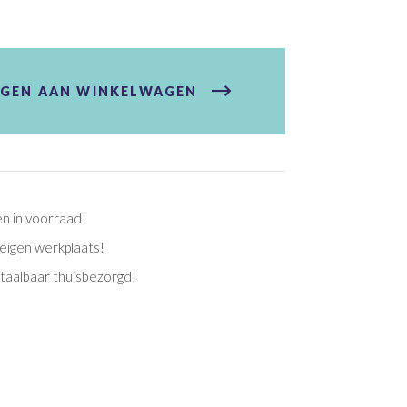
GEN AAN WINKELWAGEN
en in voorraad!
eigen werkplaats!
etaalbaar thuisbezorgd!