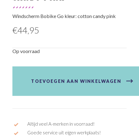
Windscherm Bobike Go kleur: cotton candy pink
€
44,95
Op voorraad
Windscherm
Bobike
Go
TOEVOEGEN AAN WINKELWAGEN
Cotton
Candy
Pink
aantal
Altijd veel A-merken in voorraad!
Goede service uit eigen werkplaats!