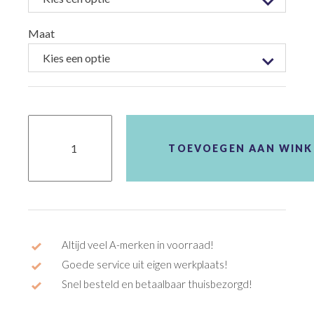
Maat
Shirt
Agu
Jumbo-
TOEVOEGEN AAN WIN
Visma
Primoz
Roglic
aantal
Altijd veel A-merken in voorraad!
Goede service uit eigen werkplaats!
Snel besteld en betaalbaar thuisbezorgd!