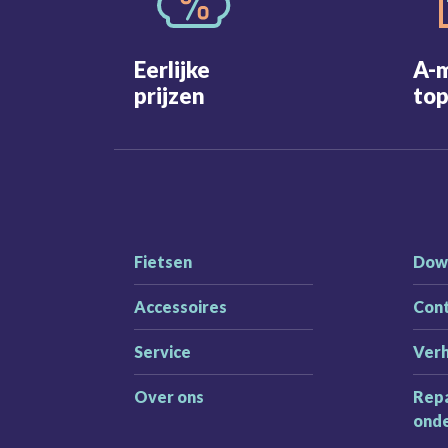
Eerlijke
A-
prijzen
top
Fietsen
Dow
Accessoires
Con
Service
Ver
Over ons
Repa
ond