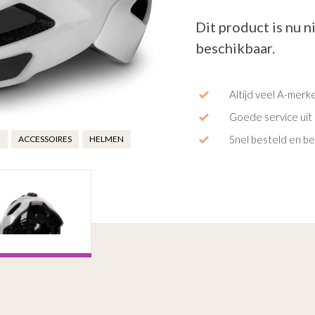
Dit product is nu n
beschikbaar.
Altijd veel A-merk
Goede service uit 
Snel besteld en b
G
ACCESSOIRES
HELMEN