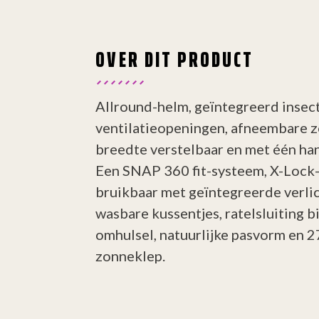
OVER DIT PRODUCT
Allround-helm, geïntegreerd insec
ventilatieopeningen, afneembare z
breedte verstelbaar en met één ha
Een SNAP 360 fit-systeem, X-Loc
bruikbaar met geïntegreerde verli
wasbare kussentjes, ratelsluiting b
omhulsel, natuurlijke pasvorm en 27
zonneklep.