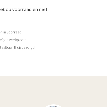
iet op voorraad en niet
en in voorraad!
eigen werkplaats!
etaalbaar thuisbezorgd!