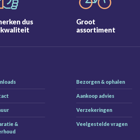
merken dus
Groot
kwaliteit
assortiment
nloads
Bezorgen & ophalen
tact
Aankoop advies
huur
Verzekeringen
ratie &
Veelgestelde vragen
erhoud