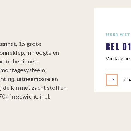
MEER WET
BEL
0
tennet, 15 grote
onneklep, in hoogte en
Vandaag ber
nd te bedienen.
k-montagesysteem,
chting, uitneembare en
STU
ij de kin met zacht stoffen
0g in gewicht, incl.