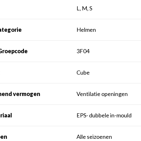
t
L, M, S
ategorie
Helmen
Groepcode
3F04
k
Cube
end vermogen
Ventilatie openingen
riaal
EPS- dubbele in-mould
oen
Alle seizoenen