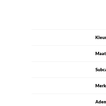
Kleu
Maa
Subc
Mer
Adem