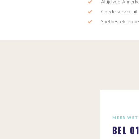
Altijd veel A-merk
Goede service uit 
Snel besteld en b
MEER WET
BEL
0