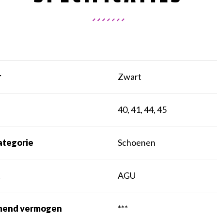
r
Zwart
t
40, 41, 44, 45
ategorie
Schoenen
k
AGU
end vermogen
***