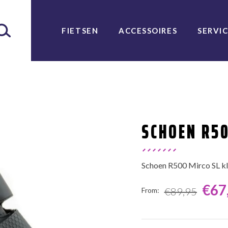
FIETSEN
ACCESSOIRES
SERVI
SCHOEN R50
Schoen R500 Mirco SL kl
€
67
€
89,95
From:
From: