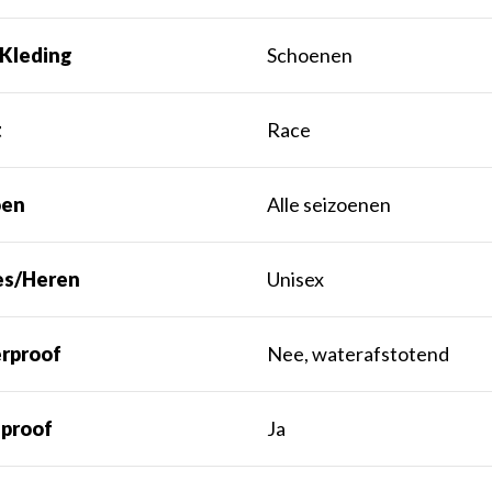
 Kleding
Schoenen
t
Race
oen
Alle seizoenen
s/Heren
Unisex
rproof
Nee, waterafstotend
proof
Ja