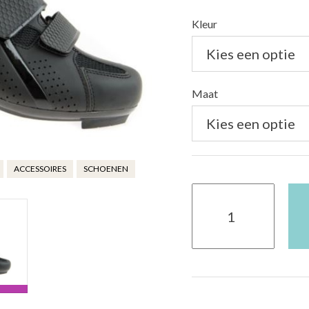
Kleur
Maat
ACCESSOIRES
SCHOENEN
Schoen
R500
Mirco
SL
aantal