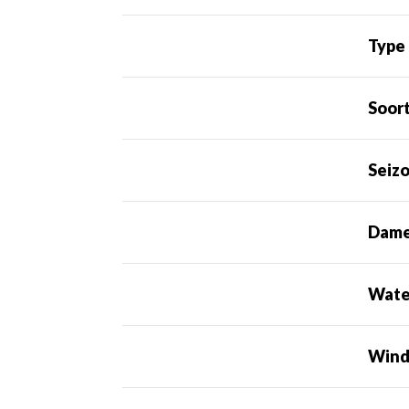
Type
Soor
Seiz
Dame
Wate
Wind