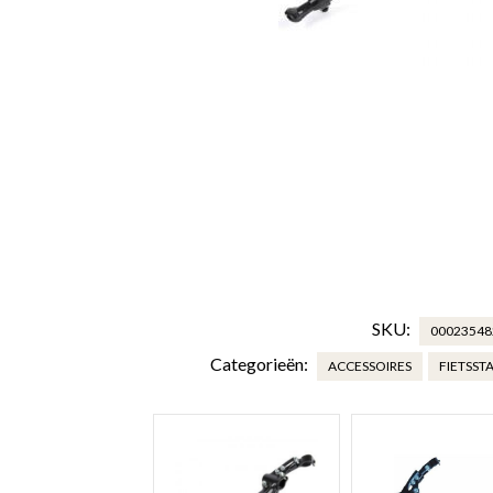
SKU:
00023548
Categorieën:
ACCESSOIRES
FIETSS