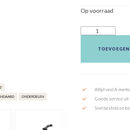
Op voorraad
Mirage
stand
ATB
TOEVOEGEN
verst
29
aantal
2
Altijd veel A-merk
TANDAARD
ONDERDELEN
Goede service uit 
Snel besteld en b