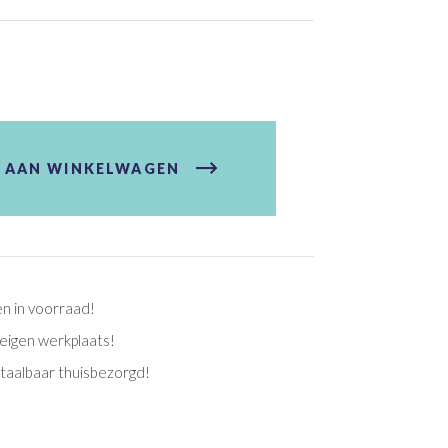
 AAN WINKELWAGEN
en in voorraad!
eigen werkplaats!
etaalbaar thuisbezorgd!