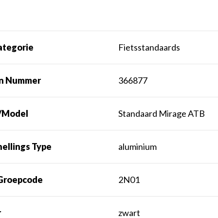
ategorie
Fietsstandaards
rn Nummer
366877
/Model
Standaard Mirage ATB
ellings Type
aluminium
Groepcode
2N01
r
zwart