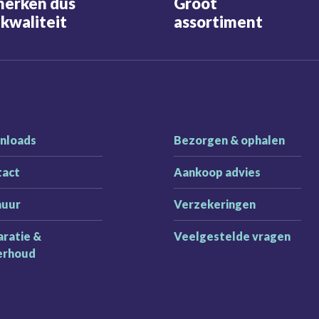
merken dus
Groot
kwaliteit
assortiment
nloads
Bezorgen & ophalen
tact
Aankoop advies
huur
Verzekeringen
ratie &
Veelgestelde vragen
erhoud