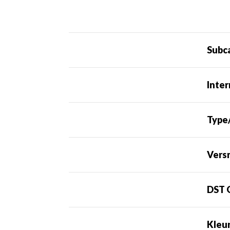
Subc
Inte
Type
Versn
DST 
Kleu