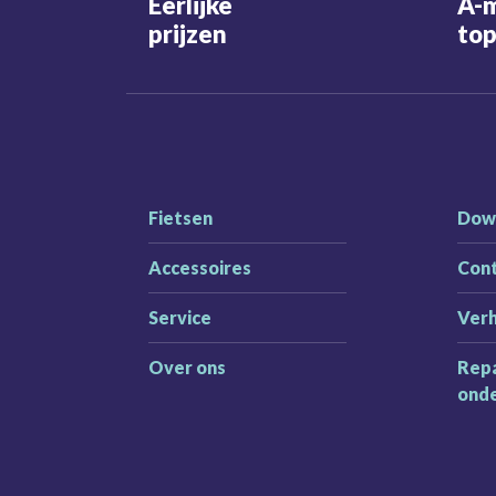
Eerlijke
A-
prijzen
top
Fietsen
Dow
Accessoires
Con
Service
Ver
Over ons
Repa
ond