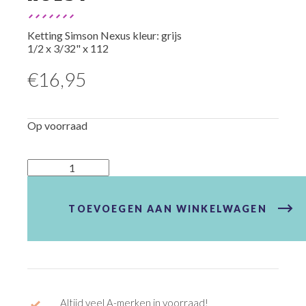
Ketting Simson Nexus kleur: grijs
1/2 x 3/32" x 112
€
16,95
Op voorraad
Ketting
Simson
Nexus
Anti-
TOEVOEGEN AAN WINKELWAGEN
Roest
aantal
Altijd veel A-merken in voorraad!