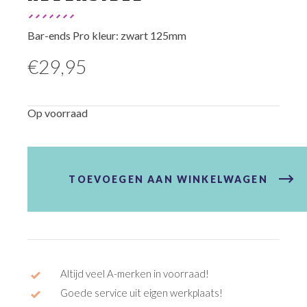
Bar-ends Pro kleur: zwart 125mm
€
29,95
Op voorraad
Bar-
ends
Pro
TOEVOEGEN AAN WINKELWAGEN
Anatomic
reversible
aantal
Altijd veel A-merken in voorraad!
Goede service uit eigen werkplaats!