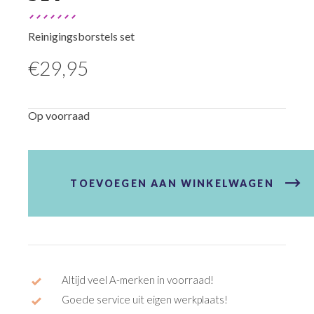
Reinigingsborstels set
€
29,95
Op voorraad
Muc-
Off
Reinigingsborstels
TOEVOEGEN AAN WINKELWAGEN
set
aantal
Altijd veel A-merken in voorraad!
Goede service uit eigen werkplaats!