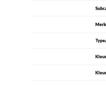
Subc
Mer
Type
Kleu
Kleu