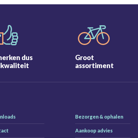
merken dus
Groot
kwaliteit
assortiment
nloads
Bezorgen & ophalen
tact
Aankoop advies