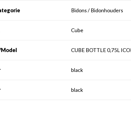
ategorie
Bidons / Bidonhouders
k
Cube
/Model
CUBE BOTTLE 0,75L ICO
r
black
r
black