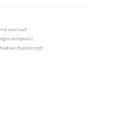
en in voorraad!
eigen werkplaats!
etaalbaar thuisbezorgd!