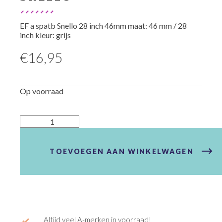
EF a spatb Snello 28 inch 46mm maat: 46 mm / 28
inch kleur: grijs
€
16,95
Op voorraad
EuroFender
Achter
Spatbord
Snello
TOEVOEGEN AAN WINKELWAGEN
aantal
Altijd veel A-merken in voorraad!