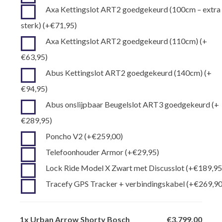
Axa Kettingslot ART2 goedgekeurd (100cm – extra
sterk)
(+
€
71,95
)
Axa Kettingslot ART2 goedgekeurd (110cm)
(+
€
63,95
)
Abus Kettingslot ART2 goedgekeurd (140cm)
(+
€
94,95
)
Abus onslijpbaar Beugelslot ART3 goedgekeurd
(+
€
289,95
)
Poncho V2
(+
€
259,00
)
Telefoonhouder Armor
(+
€
29,95
)
Lock Ride Model X Zwart met Discusslot
(+
€
189,9
Tracefy GPS Tracker + verbindingskabel
(+
€
269,9
1x
Urban Arrow Shorty Bosch
€3.799,00