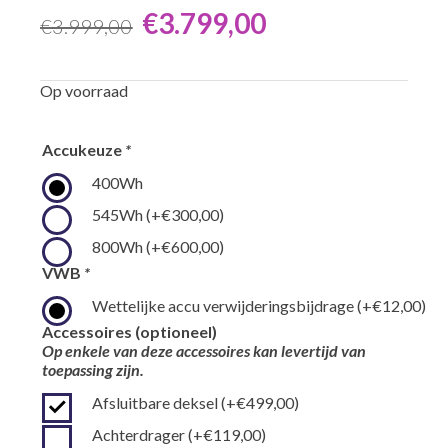
€
3.799,00
€
3.999,00
Oorspronkelijke
Huidige
prijs
prijs
Op voorraad
was:
is:
€3.999,00.
€3.799,00.
Accukeuze
*
400Wh
545Wh
(+
€
300,00
)
800Wh
(+
€
600,00
)
VWB
*
Wettelijke accu verwijderingsbijdrage
(+
€
12,00
)
Accessoires (optioneel)
Op enkele van deze accessoires kan levertijd van
toepassing zijn.
Afsluitbare deksel
(+
€
499,00
)
Achterdrager
(+
€
119,00
)