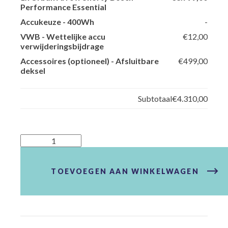
Performance Essential
Accukeuze
-
400Wh
-
VWB
-
Wettelijke accu
€12,00
verwijderingsbijdrage
Accessoires (optioneel)
-
Afsluitbare
€499,00
deksel
Subtotaal
€4.310,00
Urban
Arrow
Shorty
Bosch
TOEVOEGEN AAN WINKELWAGEN
Performance
Essential
aantal