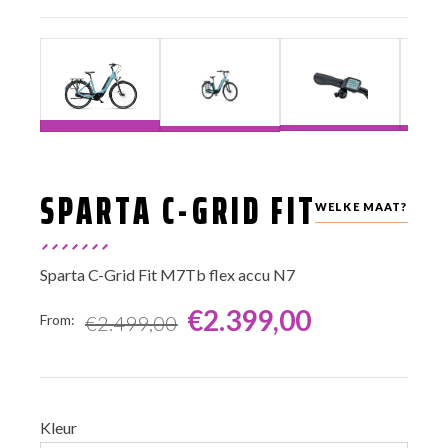
SPARTA C-GRID FIT
WELKE MAAT?
Sparta C-Grid Fit M7Tb flex accu N7
€
2.399,00
€
2.499,00
From:
From:
Kleur