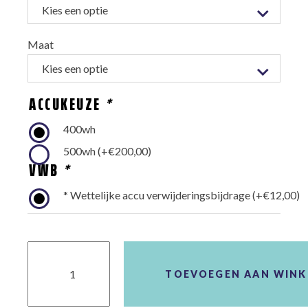
Maat
ACCUKEUZE
*
400wh
500wh
(+
€
200,00
)
VWB
*
* Wettelijke accu verwijderingsbijdrage
(+
€
12,00
)
Sparta
C-
Grid
TOEVOEGEN AAN WIN
Fit
aantal