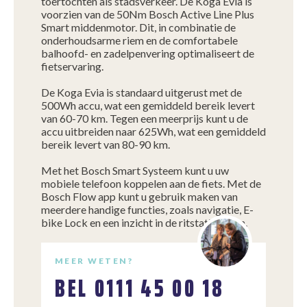
toertochten als stadsverkeer. De Koga Evia is
voorzien van de 50Nm Bosch Active Line Plus
Smart middenmotor. Dit, in combinatie de
onderhoudsarme riem en de comfortabele
balhoofd- en zadelpenvering optimaliseert de
fietservaring.
De Koga Evia is standaard uitgerust met de
500Wh accu, wat een gemiddeld bereik levert
van 60-70 km. Tegen een meerprijs kunt u de
accu uitbreiden naar 625Wh, wat een gemiddeld
bereik levert van 80-90 km.
Met het Bosch Smart Systeem kunt u uw
mobiele telefoon koppelen aan de fiets. Met de
Bosch Flow app kunt u gebruik maken van
meerdere handige functies, zoals navigatie, E-
bike Lock en een inzicht in de ritstatistieken.
MEER WETEN?
BEL
0111 45 00 18