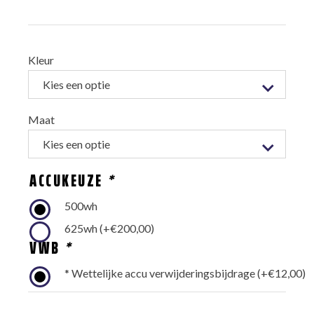
From:
Kleur
Maat
ACCUKEUZE
*
500wh
625wh
(+
€
200,00
)
VWB
*
* Wettelijke accu verwijderingsbijdrage
(+
€
12,00
)