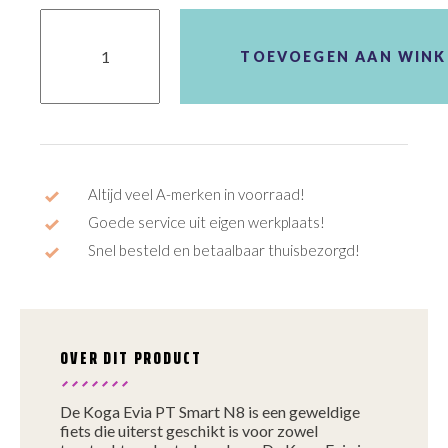
Koga
Evia
PT
TOEVOEGEN AAN WIN
Smart
N8
aantal
Altijd veel A-merken in voorraad!
Goede service uit eigen werkplaats!
Snel besteld en betaalbaar thuisbezorgd!
OVER DIT PRODUCT
De Koga Evia PT Smart N8 is een geweldige
fiets die uiterst geschikt is voor zowel