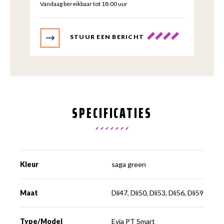
Vandaag bereikbaar tot 18:00 uur
STUUR EEN BERICHT
SPECIFICATIES
Kleur
saga green
Maat
Dli47, Dli50, Dli53, Dli56, Dli59
Type/Model
Evia PT Smart