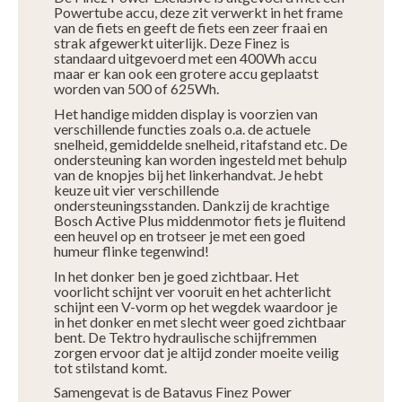
Powertube accu, deze zit verwerkt in het frame
van de fiets en geeft de fiets een zeer fraai en
strak afgewerkt uiterlijk. Deze Finez is
standaard uitgevoerd met een 400Wh accu
maar er kan ook een grotere accu geplaatst
worden van 500 of 625Wh.
Het handige midden display is voorzien van
verschillende functies zoals o.a. de actuele
snelheid, gemiddelde snelheid, ritafstand etc. De
ondersteuning kan worden ingesteld met behulp
van de knopjes bij het linkerhandvat. Je hebt
keuze uit vier verschillende
ondersteuningsstanden. Dankzij de krachtige
Bosch Active Plus middenmotor fiets je fluitend
een heuvel op en trotseer je met een goed
humeur flinke tegenwind!
In het donker ben je goed zichtbaar. Het
voorlicht schijnt ver vooruit en het achterlicht
schijnt een V-vorm op het wegdek waardoor je
in het donker en met slecht weer goed zichtbaar
bent. De Tektro hydraulische schijfremmen
zorgen ervoor dat je altijd zonder moeite veilig
tot stilstand komt.
Samengevat is de Batavus Finez Power