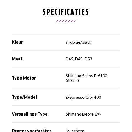
SPECIFICATIES
Kleur
silk blue/black
Maat
D45, D49, D53
Shimano Steps E-6100
Type Motor
(60Nm)
Type/Model
E-Spresso City 400
Versnellings Type
Shimano Deore 1×9
Drager voor/achter
Ja; achter