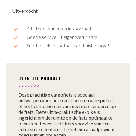
prijs
prijs
Uitverkocht
was:
is:
€5.999,00.
€4.999,00.
Altijd veel A-merken in voorraad!
Goede service uit eigen werkplaats!
Snel besteld en betaalbaar thuisbezorgd!
OVER DIT PRODUCT
Deze prachtige cargofiets is speciaal
ontworpen voor het transporteren van spullen
of het het meenemen van meerdere kinderen op
de fiets. Deze ultra-praktische e-bike is
ingericht om de ruimte op de fiets optimaal te
benutten. Tevens is de fiets voorzien van een
extra sterke features die het extra laadgewicht
goed kunnen opvangen.