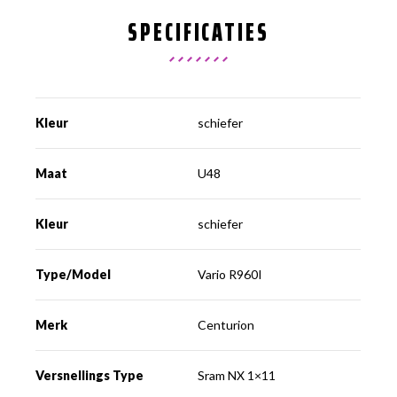
SPECIFICATIES
Kleur
schiefer
Maat
U48
Kleur
schiefer
Type/Model
Vario R960I
Merk
Centurion
Versnellings Type
Sram NX 1×11