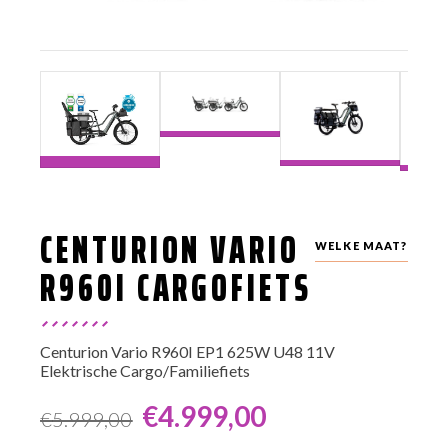
CENTURION VARIO
WELKE MAAT?
R960I CARGOFIETS
Centurion Vario R960I EP1 625W U48 11V
Elektrische Cargo/Familiefiets
€
4.999,00
€
5.999,00
Oorspronkelijke
Huidige