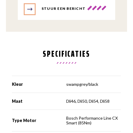
STUUR EEN BERICHT
SPECIFICATIES
Kleur
swampgrey/black
Maat
Dli46, Dli50, Dli54, Dli58
Bosch Performance Line CX
Type Motor
Smart (85Nm)