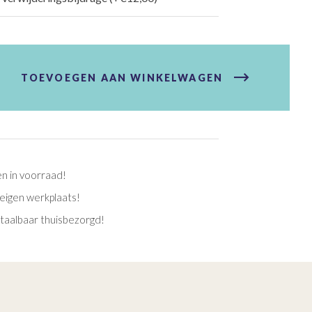
TOEVOEGEN AAN WINKELWAGEN
en in voorraad!
eigen werkplaats!
etaalbaar thuisbezorgd!