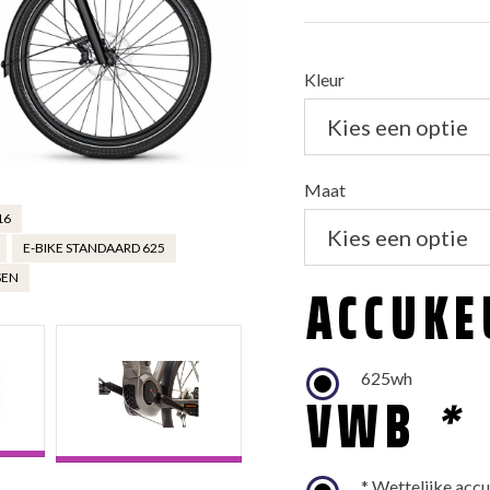
From:
Kleur
Maat
16
E-BIKE STANDAARD 625
SEN
ACCUK
625wh
VWB
*
* Wettelijke acc