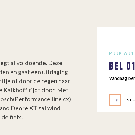
MEER WET
BEL
0
zegt al voldoende. Deze
den en gaat een uitdaging
Vandaag ber
ritje of door de regen naar
e Kalkhoff rijdt door. Met
Bosch(Performance line cx)
STU
mano Deore XT zal wind
de fiets.