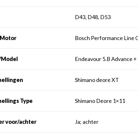
t
D43, D48, D53
 Motor
Bosch Performance Line 
/Model
Endeavour 5.B Advance +
nellingen
Shimano deore XT
ellings Type
Shimano Deore 1×11
er voor/achter
Ja; achter