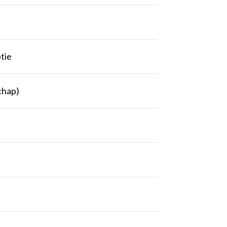
tie
chap)