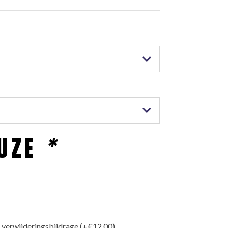
EUZE
*
u verwijderingsbijdrage
(+
€
12,00
)