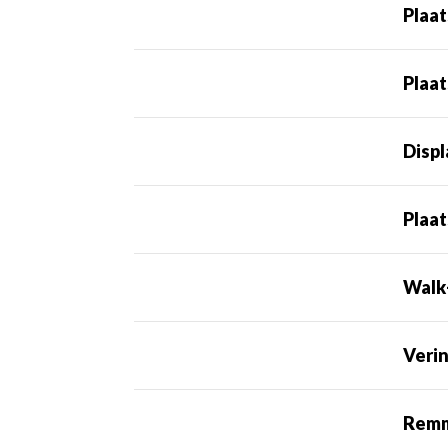
Plaa
Plaat
Disp
Plaat
Walk
Veri
Rem