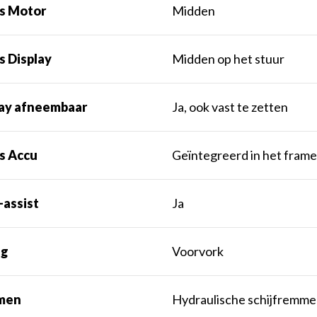
ts Motor
Midden
s Display
Midden op het stuur
lay afneembaar
Ja, ook vast te zetten
s Accu
Geïntegreerd in het fram
-assist
Ja
ng
Voorvork
men
Hydraulische schijfremm