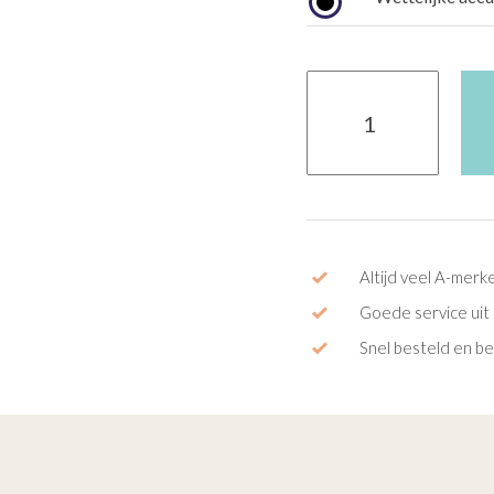
KALKHOFF
ENDEAVOUR
5.B
ADVANCE+
aantal
Altijd veel A-merk
Goede service uit 
Snel besteld en b