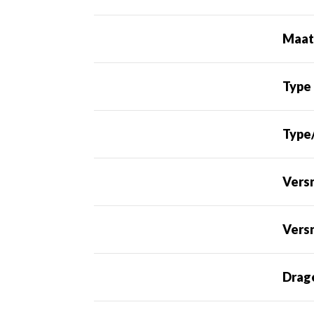
Maa
Type
Type
Vers
Versn
Drag