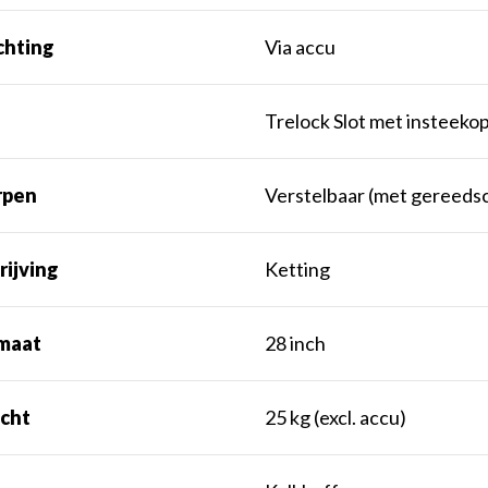
chting
Via accu
Trelock Slot met insteekop
rpen
Verstelbaar (met gereeds
rijving
Ketting
maat
28 inch
cht
25 kg (excl. accu)