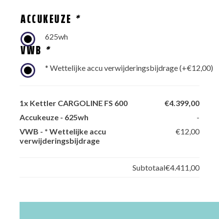
€8.349,00.
€4.399,00.
ACCUKEUZE
*
625wh
VWB
*
* Wettelijke accu verwijderingsbijdrage
(+
€
12,00
)
1x
Kettler CARGOLINE FS 600
€4.399,00
Accukeuze
-
625wh
-
VWB
-
* Wettelijke accu
€12,00
verwijderingsbijdrage
Subtotaal
€4.411,00
Kettler
CARGOLINE