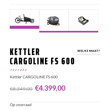
KETTLER
WELKE MAAT?
CARGOLINE FS 600
Kettler CARGOLINE FS 600
€
4.399,00
€
8.349,00
Oorspronkelijke
Huidige
prijs
prijs
Op voorraad
was:
is: