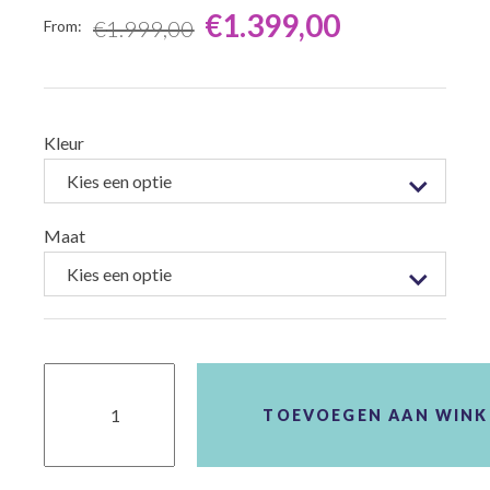
€
1.399,00
€
1.999,00
From:
From:
Kleur
Maat
Koga
GrandTourer
Signature
TOEVOEGEN AAN WIN
D47
K30
aantal