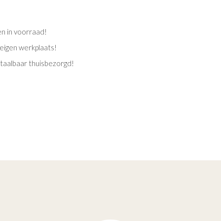
en in voorraad!
eigen werkplaats!
etaalbaar thuisbezorgd!