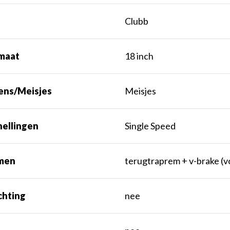
Clubb
maat
18 inch
ens/Meisjes
Meisjes
nellingen
Single Speed
men
terugtraprem + v-brake (v
chting
nee