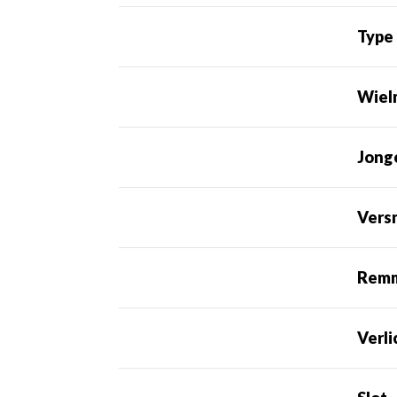
Type
Wiel
Jong
Vers
Rem
Verli