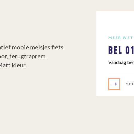
MEER WET
BEL
0
tief mooie meisjes fiets.
oor, terugtraprem,
Vandaag ber
att kleur.
STU