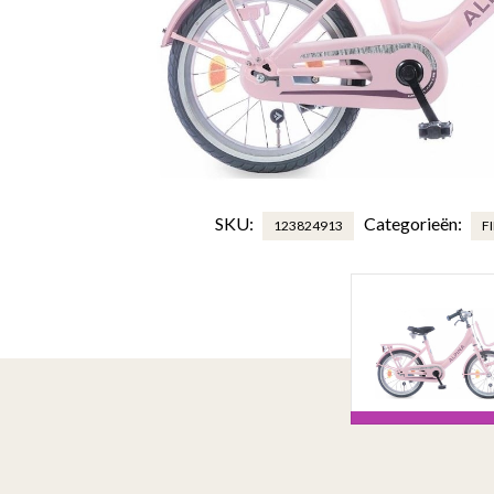
SKU:
Categorieën:
123824913
F