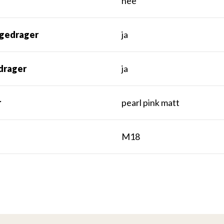
nee
gedrager
ja
drager
ja
r
pearl pink matt
t
M18