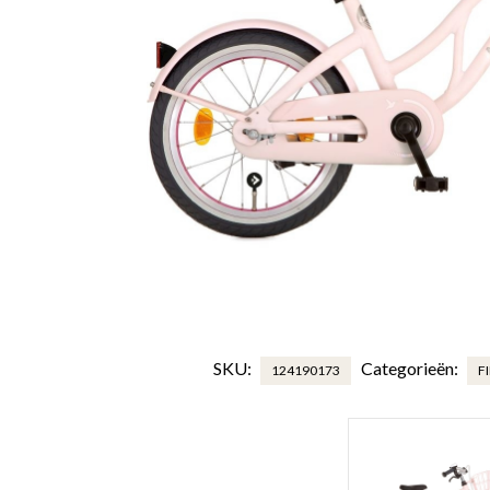
SKU:
Categorieën:
124190173
F