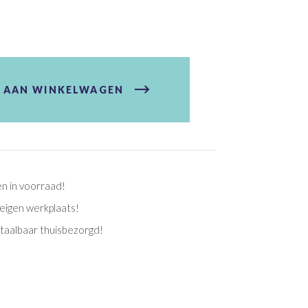
 AAN WINKELWAGEN
en in voorraad!
eigen werkplaats!
etaalbaar thuisbezorgd!