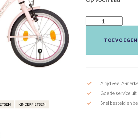
Alpina
Ocean
M18
TOEVOEGEN
Rn
aantal
Altijd veel A-merk
Goede service uit 
Snel besteld en b
IETSEN
KINDERFIETSEN