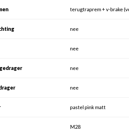
men
terugtraprem + v-brake (v
chting
nee
nee
gedrager
nee
drager
nee
r
pastel pink matt
t
M28