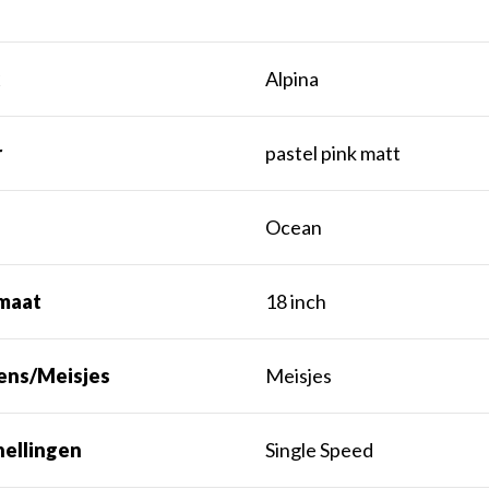
k
Alpina
r
pastel pink matt
Ocean
maat
18 inch
ens/Meisjes
Meisjes
nellingen
Single Speed