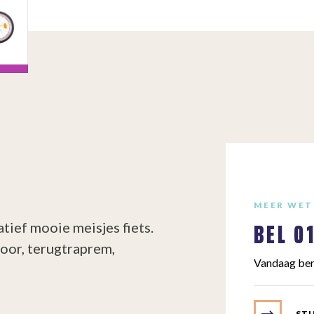
MEER WET
BEL
0
tief mooie meisjes fiets.
voor, terugtraprem,
Vandaag ber
STU