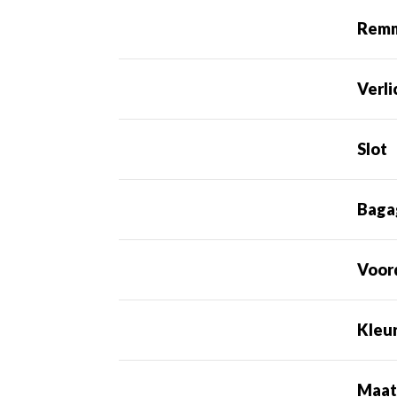
Rem
Verli
Slot
Baga
Voor
Kleu
Maa