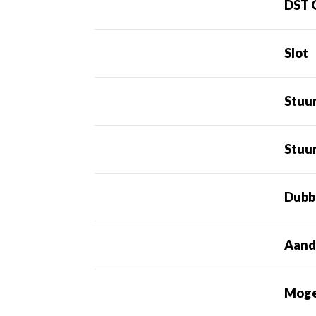
DST 
Slot
Stuu
Stuur
Dubb
Aand
Mogel