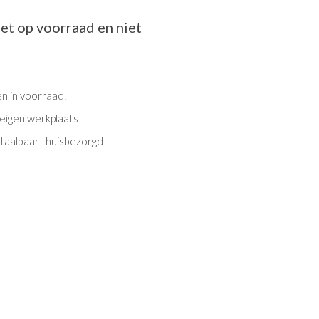
iet op voorraad en niet
en in voorraad!
eigen werkplaats!
etaalbaar thuisbezorgd!