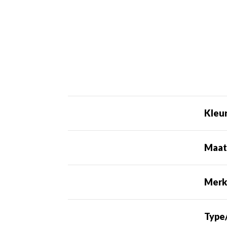
Kleu
Maa
Mer
Type