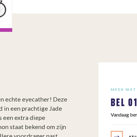
MEER WET
BEL
0
n echte eyecather! Deze
d in een prachtige Jade
Vandaag ber
s een extra diepe
mon staat bekend om zijn
llere voordrager past
STU