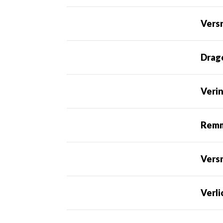
Versn
Drag
Veri
Rem
Vers
Verli