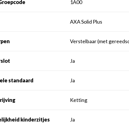
Groepcode
1A00
AXA Solid Plus
rpen
Verstelbaar (met gereeds
slot
Ja
ele standaard
Ja
rijving
Ketting
ijkheid kinderzitjes
Ja