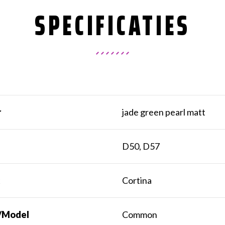
SPECIFICATIES
r
jade green pearl matt
t
D50, D57
k
Cortina
/Model
Common