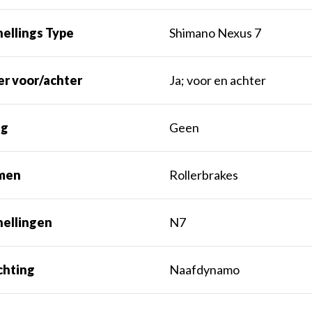
ellings Type
Shimano Nexus 7
er voor/achter
Ja; voor en achter
ng
Geen
men
Rollerbrakes
nellingen
N7
chting
Naafdynamo