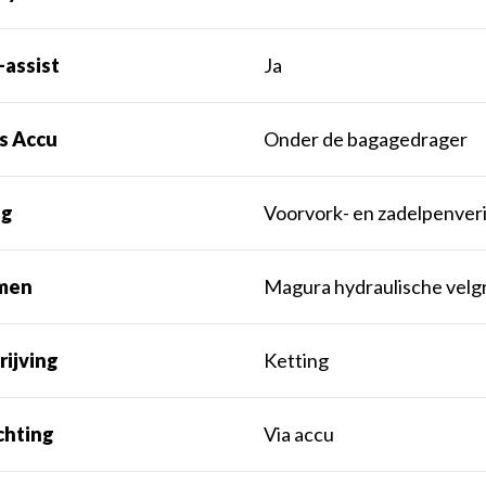
-assist
Ja
s Accu
Onder de bagagedrager
ng
Voorvork- en zadelpenver
men
Magura hydraulische vel
rijving
Ketting
chting
Via accu