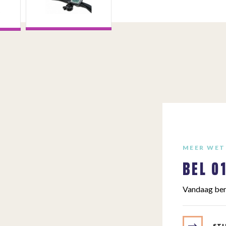
MEER WET
BEL
0
Vandaag ber
STU