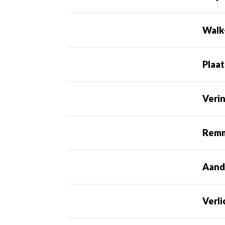
Walk
Plaat
Veri
Rem
Aand
Verli