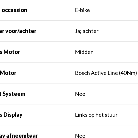
 occassion
E-bike
er voor/achter
Ja; achter
ts Motor
Midden
 Motor
Bosch Active Line (40Nm)
t Systeem
Nee
s Display
Links op het stuur
lay afneembaar
Nee