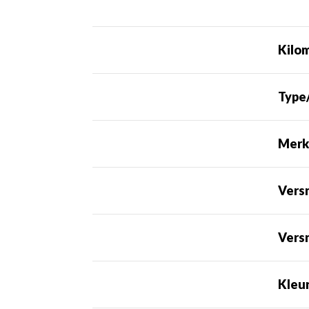
Kilo
Type
Mer
Vers
Versn
Kleu