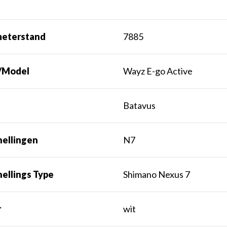
meterstand
7885
/Model
Wayz E-go Active
k
Batavus
nellingen
N7
ellings Type
Shimano Nexus 7
r
wit