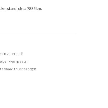
e. km stand: circa 7885km.
en in voorraad!
eigen werkplaats!
etaalbaar thuisbezorgd!