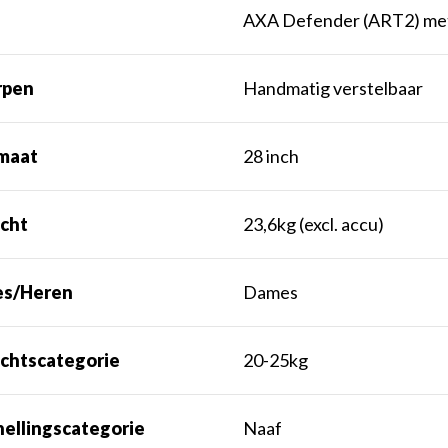
AXA Defender (ART2) met
rpen
Handmatig verstelbaar
maat
28 inch
cht
23,6kg (excl. accu)
s/Heren
Dames
chtscategorie
20-25kg
nellingscategorie
Naaf