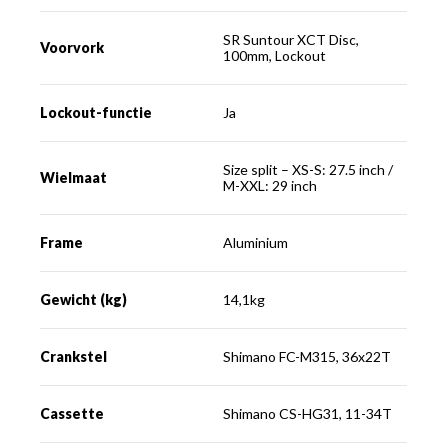
SR Suntour XCT Disc,
Voorvork
100mm, Lockout
Lockout-functie
Ja
Size split – XS-S: 27.5 inch /
Wielmaat
M-XXL: 29 inch
Frame
Aluminium
Gewicht (kg)
14,1kg
Crankstel
Shimano FC-M315, 36x22T
Cassette
Shimano CS-HG31, 11-34T