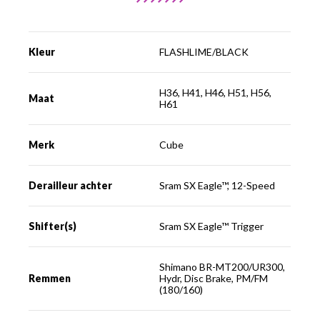
Kleur
FLASHLIME/BLACK
H36, H41, H46, H51, H56,
Maat
H61
Merk
Cube
Derailleur achter
Sram SX Eagle™, 12-Speed
Shifter(s)
Sram SX Eagle™ Trigger
Shimano BR-MT200/UR300,
Remmen
Hydr, Disc Brake, PM/FM
(180/160)