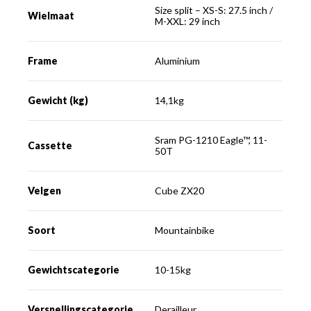
Size split – XS-S: 27.5 inch /
Wielmaat
M-XXL: 29 inch
Frame
Aluminium
Gewicht (kg)
14,1kg
Sram PG-1210 Eagle™, 11-
Cassette
50T
Velgen
Cube ZX20
Soort
Mountainbike
Gewichtscategorie
10-15kg
Versnellingscategorie
Derailleur