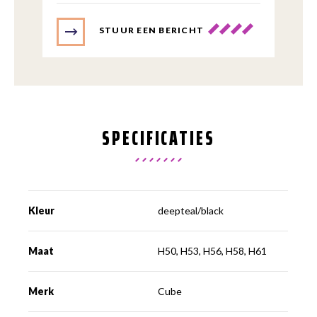
STUUR EEN BERICHT
SPECIFICATIES
Kleur
deepteal/black
Maat
H50, H53, H56, H58, H61
Merk
Cube