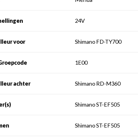
nellingen
24V
lleur voor
Shimano FD-TY700
Groepcode
1E00
lleur achter
Shimano RD-M360
er(s)
Shimano ST-EF505
men
Shimano ST-EF505