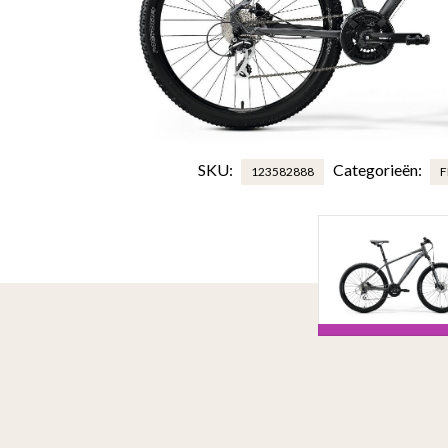
SKU:
Categorieën:
123582888
F