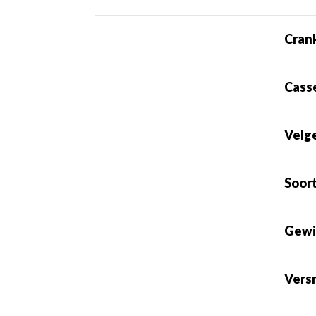
Cran
Cass
Velg
Soor
Gewi
Vers