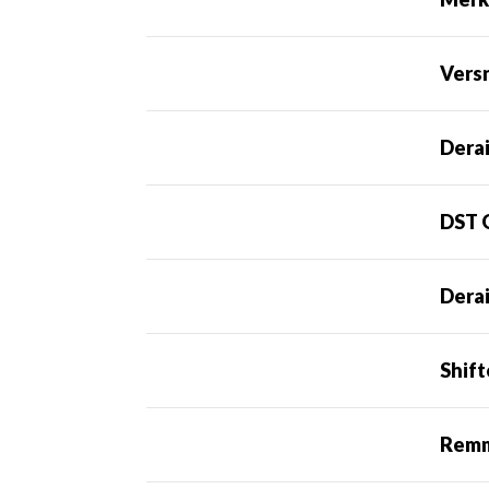
Vers
Derai
DST 
Derai
Shift
Rem