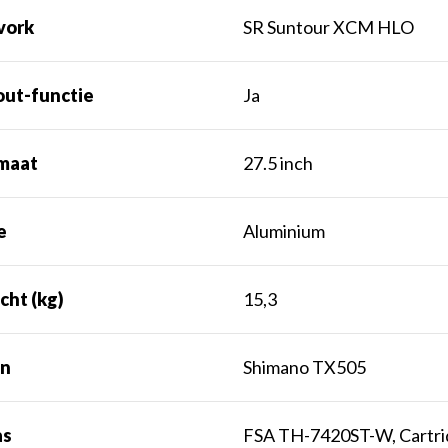
vork
SR Suntour XCM HLO
out-functie
Ja
maat
27.5 inch
e
Aluminium
cht (kg)
15,3
n
Shimano TX505
as
FSA TH-7420ST-W, Cartri