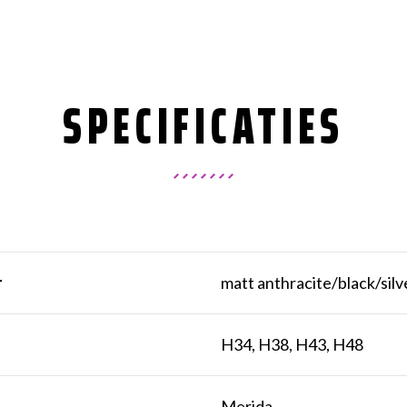
SPECIFICATIES
r
matt anthracite/black/silv
t
H34, H38, H43, H48
k
Merida