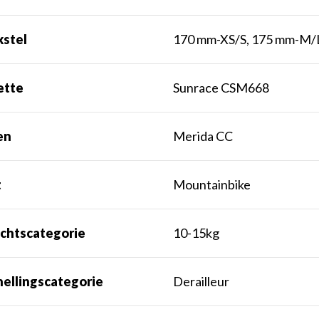
kstel
170 mm-XS/S, 175 mm-M/
ette
Sunrace CSM668
en
Merida CC
t
Mountainbike
chtscategorie
10-15kg
nellingscategorie
Derailleur