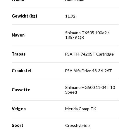
Gewicht (kg)
11,92
Shimano TX505 100×9 /
Naven
135×9 QR
Trapas
FSA TH-7420ST Cartridge
Crankstel
FSA Alfa Drive 48-36-26T
Shimano HG500 11-34T 10
Cassette
Speed
Velgen
Merida Comp TK
Soort
Crosshybride