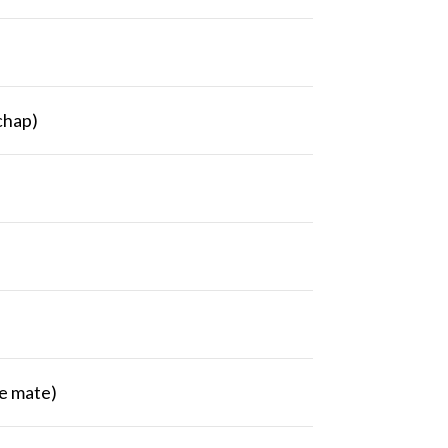
chap)
te mate)