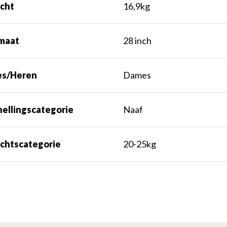
cht
16,9kg
maat
28 inch
s/Heren
Dames
nellingscategorie
Naaf
chtscategorie
20-25kg