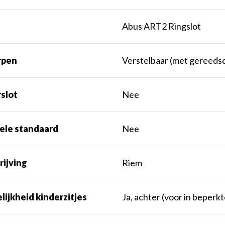
Abus ART2 Ringslot
rpen
Verstelbaar (met gereeds
slot
Nee
ele standaard
Nee
rijving
Riem
ijkheid kinderzitjes
Ja, achter (voor in beperk