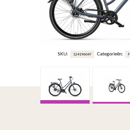
SKU:
Categorieën:
124196047
F