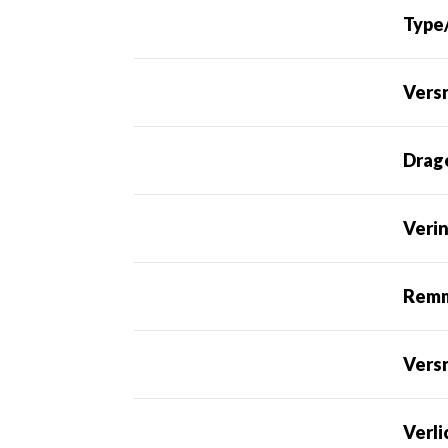
Type
Versn
Drag
Veri
Rem
Vers
Verli