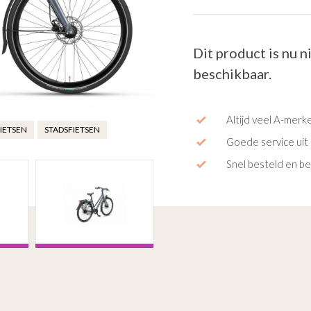
Dit product is nu n
beschikbaar.
Altijd veel A-merk
IETSEN
STADSFIETSEN
Goede service uit 
Snel besteld en b