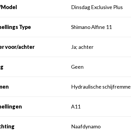
/Model
Dinsdag Exclusive Plus
ellings Type
Shimano Alfine 11
er voor/achter
Ja; achter
ng
Geen
men
Hydraulische schijfremm
nellingen
A11
chting
Naafdynamo