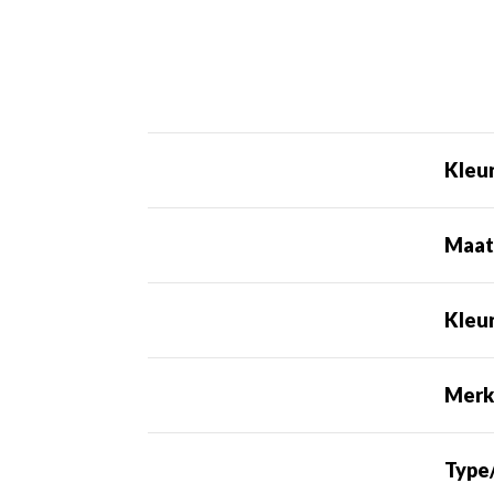
Kleu
Maa
Kleu
Mer
Type