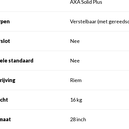
AXA Solid Plus
rpen
Verstelbaar (met gereeds
slot
Nee
ele standaard
Nee
rijving
Riem
cht
16 kg
maat
28 inch