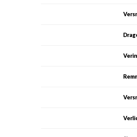
Versn
Drag
Veri
Rem
Vers
Verli