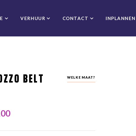
CE
VERHUUR
CONTACT
INPLANNEN
OZZO BELT
WELKE MAAT?
,00
jke