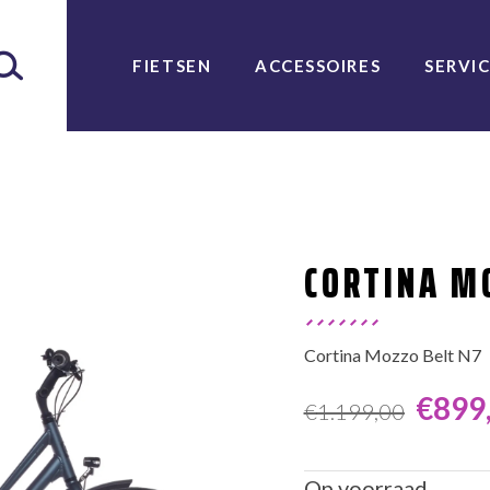
FIETSEN
ACCESSOIRES
SERVI
CORTINA M
Cortina Mozzo Belt N7
€
899
€
1.199,00
Oorspronkeli
Huidige
prijs
prijs
Op voorraad