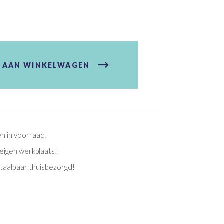
 AAN WINKELWAGEN
en in voorraad!
eigen werkplaats!
etaalbaar thuisbezorgd!