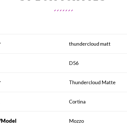
r
thundercloud matt
t
D56
r
Thundercloud Matte
k
Cortina
/Model
Mozzo