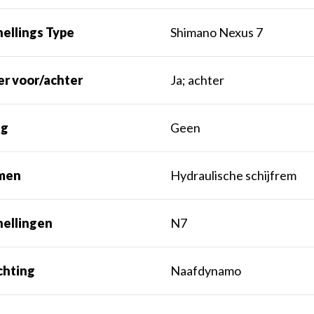
ellings Type
Shimano Nexus 7
er voor/achter
Ja; achter
ng
Geen
men
Hydraulische schijfrem
nellingen
N7
chting
Naafdynamo